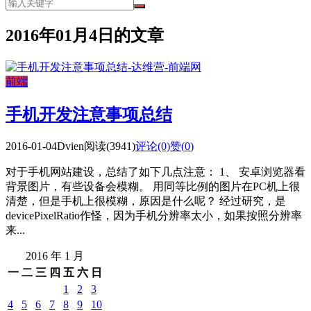
2016年01月4日的文章
前端
手机开发注意事项总结
2016-01-04
Dvien
阅读(3941)
评论(0)
赞(
0
)
对于手机网站建设，总结了如下几点注意： 1、 安卓浏览器看
背景图片，有些设备会模糊。 用同等比例的图片在PC机上很
清楚，但是手机上很模糊，原因是什么呢？ 经过研究，是
devicePixelRatio作怪，因为手机分辨率太小，如果按照分辨率
来...
2016 年 1 月
一
二
三
四
五
六
日
1
2
3
4
5
6
7
8
9
10