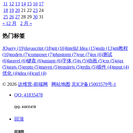
11
12
13
14
15
16
17
18
19
20
21
22
23
24
25
26
27
28
29
30
31
« 12 月
2 月 »
热门标签
JQuery (19)
Javascript (18)
git (16)
IntelliJ Idea (15)
gulp (13)
git教程
(10)
nodejs (7)
composer (7)
phpstorm (7)
vue (7)
ios (6)
测试
(6)
laravel (6)
键盘 (6)
uniapp (6)
字体 (5)
js (5)
动画 (5)
css (5)
ajax
(5)
seajs (5)
zepto (5)
maven (5)
requirejs (5)
redis (5)
插件 (4)
input (4)
优化 (4)
idea (4)
curl (4)
© 2026
达维营-前端网
网站地图
京ICP备15003579号-1
QQ: 41835478
QQ: 41835478
回顶
回顶部