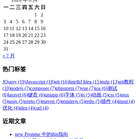
一
二
三
四
五
六
日
1
2
3
4
5
6
7
8
9
10
11
12
13
14
15
16
17
18
19
20
21
22
23
24
25
26
27
28
29
30
31
« 7 月
热门标签
JQuery (19)
Javascript (18)
git (16)
IntelliJ Idea (15)
gulp (13)
git教程
(10)
nodejs (7)
composer (7)
phpstorm (7)
vue (7)
ios (6)
测试
(6)
laravel (6)
键盘 (6)
uniapp (6)
字体 (5)
js (5)
动画 (5)
css (5)
ajax
(5)
seajs (5)
zepto (5)
maven (5)
requirejs (5)
redis (5)
插件 (4)
input (4)
优化 (4)
idea (4)
curl (4)
近期文章
new Promise 中的this指向