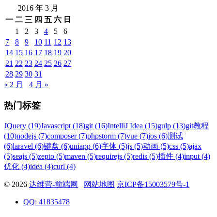
2016 年 3 月
一
二
三
四
五
六
日
1
2
3
4
5
6
7
8
9
10
11
12
13
14
15
16
17
18
19
20
21
22
23
24
25
26
27
28
29
30
31
« 2 月
4 月 »
热门标签
JQuery (19)
Javascript (18)
git (16)
IntelliJ Idea (15)
gulp (13)
git教程
(10)
nodejs (7)
composer (7)
phpstorm (7)
vue (7)
ios (6)
测试
(6)
laravel (6)
键盘 (6)
uniapp (6)
字体 (5)
js (5)
动画 (5)
css (5)
ajax
(5)
seajs (5)
zepto (5)
maven (5)
requirejs (5)
redis (5)
插件 (4)
input (4)
优化 (4)
idea (4)
curl (4)
© 2026
达维营-前端网
网站地图
京ICP备15003579号-1
QQ: 41835478