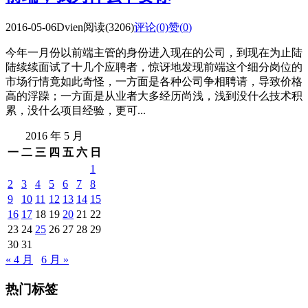
2016-05-06
Dvien
阅读(3206)
评论(0)
赞(
0
)
今年一月份以前端主管的身份进入现在的公司，到现在为止陆
陆续续面试了十几个应聘者，惊讶地发现前端这个细分岗位的
市场行情竟如此奇怪，一方面是各种公司争相聘请，导致价格
高的浮躁；一方面是从业者大多经历尚浅，浅到没什么技术积
累，没什么项目经验，更可...
2016 年 5 月
一
二
三
四
五
六
日
1
2
3
4
5
6
7
8
9
10
11
12
13
14
15
16
17
18
19
20
21
22
23
24
25
26
27
28
29
30
31
« 4 月
6 月 »
热门标签