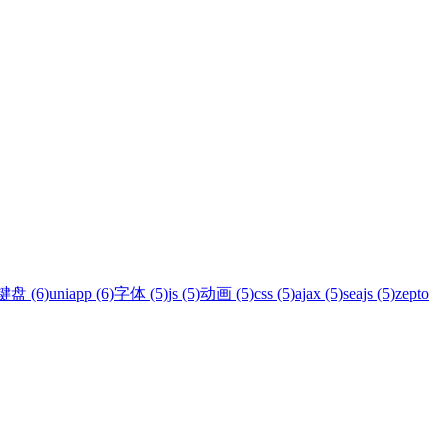
键盘 (6)
uniapp (6)
字体 (5)
js (5)
动画 (5)
css (5)
ajax (5)
seajs (5)
zepto