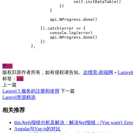
                              self.initDataTable()

                        })

                    }

                    api.NProgress.done()

                }).catch(error => {

                    console.log(error)

                    api.NProgress.done()

                })

            },
赞(
0
)
版权归原作者所有，如有侵权请告知。
达维营-前端网
»
Larave
标签：
vue
上一篇
Laravel 5 服务的注册和使用
下一篇
Laravel资源精选
相关推荐
this.$refs报错分析及解决；解决$ref报错：[Vue warn]: Error in onSho
Angular与Vue.js的对比