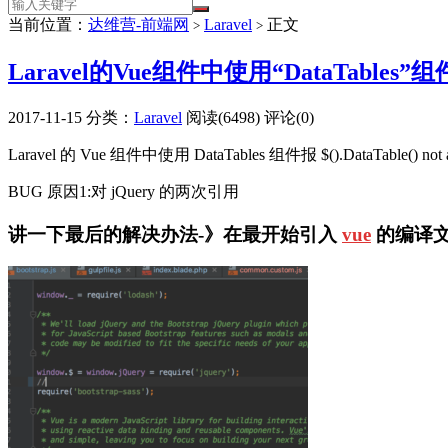
当前位置：
达维营-前端网
Laravel
正文
>
>
Laravel的Vue组件中使用“DataTables”组件报‘$(
2017-11-15
分类：
Laravel
阅读(6498)
评论(0)
Laravel 的 Vue 组件中使用 DataTables 组件报 $().DataTable(
BUG 原因1:对 jQuery 的两次引用
讲一下最后的解决办法-》在最开始引入
vue
的编译文件 m