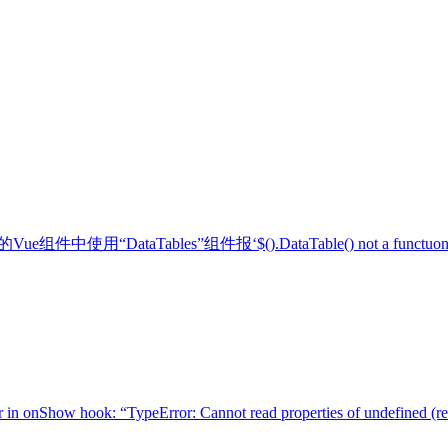
l的Vue组件中使用“DataTables”组件报‘$().DataTable() not a functuo
w hook: “TypeError: Cannot read properties of undefined (rea