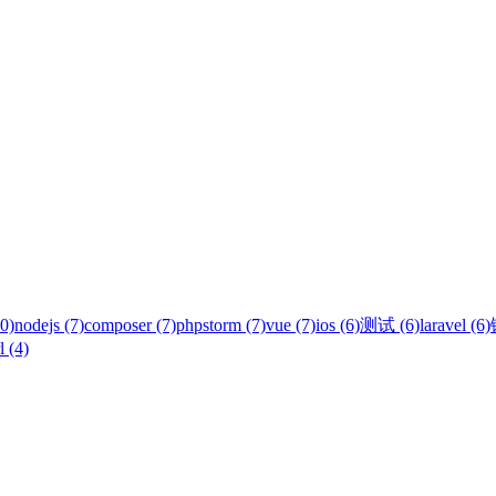
0)
nodejs (7)
composer (7)
phpstorm (7)
vue (7)
ios (6)
测试 (6)
laravel (6)
l (4)