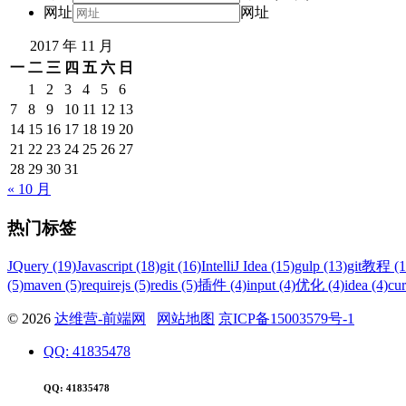
网址
网址
2017 年 11 月
一
二
三
四
五
六
日
1
2
3
4
5
6
7
8
9
10
11
12
13
14
15
16
17
18
19
20
21
22
23
24
25
26
27
28
29
30
31
« 10 月
热门标签
JQuery (19)
Javascript (18)
git (16)
IntelliJ Idea (15)
gulp (13)
git教程 (1
(5)
maven (5)
requirejs (5)
redis (5)
插件 (4)
input (4)
优化 (4)
idea (4)
cur
© 2026
达维营-前端网
网站地图
京ICP备15003579号-1
QQ: 41835478
QQ: 41835478