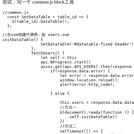
尝试：写一个 common.js block工具
//common.js 

  const SetDataTable = table_id => {

    $(table_id).DataTable();

  };
//在vue组建中调用，如 users.vue

initDataTable() {

                SetDataTable('#datatable-fixed-header')
            },

            fetchUsers() {

                let self = this

                api.NProgress.start()

                axios.get(api.API_USERS).then(response 
                    if(response.data.error) {

                        let error = response.data.error

                        window.location.reload();

                        alert(error.http_code);

                    } else {

                        this.users = response.data.data

                        //方法一

                        $(document).ready(function () {

                            self.initDataTable()

                        })

                        //方法二

                        setTimeout(() => {
