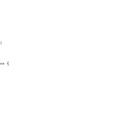
;

=> {
