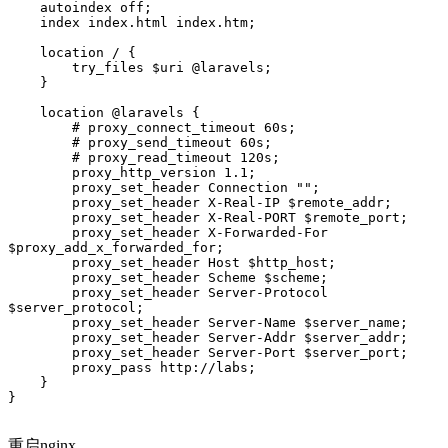
    autoindex off;

    index index.html index.htm;

    location / {

        try_files $uri @laravels;

    }

    location @laravels {

        # proxy_connect_timeout 60s;

        # proxy_send_timeout 60s;

        # proxy_read_timeout 120s;

        proxy_http_version 1.1;

        proxy_set_header Connection "";

        proxy_set_header X-Real-IP $remote_addr;

        proxy_set_header X-Real-PORT $remote_port;

        proxy_set_header X-Forwarded-For 
$proxy_add_x_forwarded_for;

        proxy_set_header Host $http_host;

        proxy_set_header Scheme $scheme;

        proxy_set_header Server-Protocol 
$server_protocol;

        proxy_set_header Server-Name $server_name;

        proxy_set_header Server-Addr $server_addr;

        proxy_set_header Server-Port $server_port;

        proxy_pass http://labs;

    }

}

重启nginx