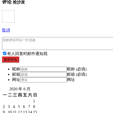
评论
抢沙发
取消
有人回复时邮件通知我
提交评论
昵称
昵称 (必填)
邮箱
邮箱 (必填)
网址
网址
2020 年 6 月
一
二
三
四
五
六
日
1
2
3
4
5
6
7
8
9
10
11
12
13
14
15