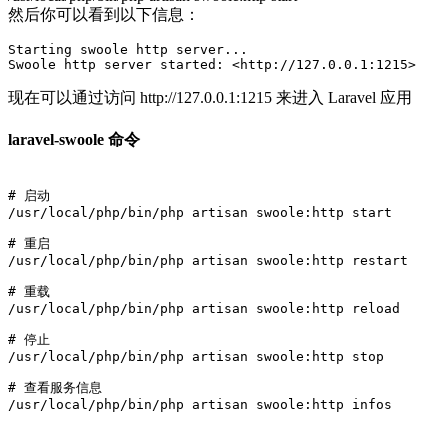
然后你可以看到以下信息：
Starting swoole http server...

现在可以通过访问 http://127.0.0.1:1215 来进入 Laravel 应用
laravel-swoole 命令
# 启动

/usr/local/php/bin/php artisan swoole:http start

# 重启

/usr/local/php/bin/php artisan swoole:http restart

# 重载

/usr/local/php/bin/php artisan swoole:http reload

# 停止

/usr/local/php/bin/php artisan swoole:http stop

# 查看服务信息

/usr/local/php/bin/php artisan swoole:http infos
