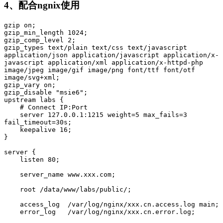
4、配合ngnix使用
gzip on;

gzip_min_length 1024;

gzip_comp_level 2;

gzip_types text/plain text/css text/javascript 
application/json application/javascript application/x-
javascript application/xml application/x-httpd-php 
image/jpeg image/gif image/png font/ttf font/otf 
image/svg+xml;

gzip_vary on;

gzip_disable "msie6";

upstream labs {

    # Connect IP:Port

    server 127.0.0.1:1215 weight=5 max_fails=3 
fail_timeout=30s;

    keepalive 16;

}

server {

    listen 80;

    server_name www.xxx.com;

    root /data/www/labs/public/;

    access_log  /var/log/nginx/xxx.cn.access.log main;

    error_log   /var/log/nginx/xxx.cn.error.log;
