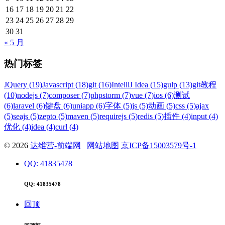
16
17
18
19
20
21
22
23
24
25
26
27
28
29
30
31
« 5 月
热门标签
JQuery (19)
Javascript (18)
git (16)
IntelliJ Idea (15)
gulp (13)
git教程
(10)
nodejs (7)
composer (7)
phpstorm (7)
vue (7)
ios (6)
测试
(6)
laravel (6)
键盘 (6)
uniapp (6)
字体 (5)
js (5)
动画 (5)
css (5)
ajax
(5)
seajs (5)
zepto (5)
maven (5)
requirejs (5)
redis (5)
插件 (4)
input (4)
优化 (4)
idea (4)
curl (4)
© 2026
达维营-前端网
网站地图
京ICP备15003579号-1
QQ: 41835478
QQ: 41835478
回顶