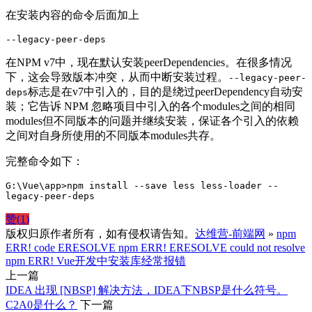
在安装内容的命令后面加上
--legacy-peer-deps
在NPM v7中，现在默认安装peerDependencies。在很多情况
下，这会导致版本冲突，从而中断安装过程。
--legacy-peer-
标志是在v7中引入的，目的是绕过peerDependency自动安
deps
装；它告诉 NPM 忽略项目中引入的各个modules之间的相同
modules但不同版本的问题并继续安装，保证各个引入的依赖
之间对自身所使用的不同版本modules共存。
完整命令如下：
G:\Vue\app>npm install --save less less-loader --
legacy-peer-deps
赞(
1
)
版权归原作者所有，如有侵权请告知。
达维营-前端网
»
npm
ERR! code ERESOLVE npm ERR! ERESOLVE could not resolve
npm ERR! Vue开发中安装库经常报错
上一篇
IDEA 出现 [NBSP] 解决方法，IDEA下NBSP是什么符号。
C2A0是什么？
下一篇