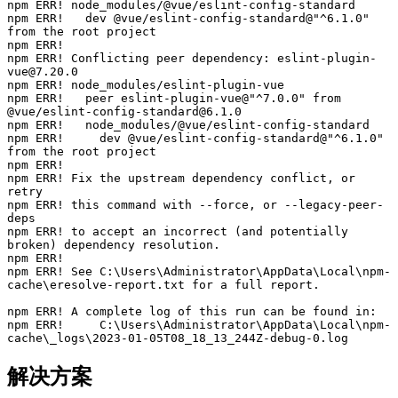
npm ERR! node_modules/@vue/eslint-config-standard

npm ERR!   dev @vue/eslint-config-standard@"^6.1.0" 
from the root project

npm ERR!

npm ERR! Conflicting peer dependency: eslint-plugin-
vue@7.20.0

npm ERR! node_modules/eslint-plugin-vue

npm ERR!   peer eslint-plugin-vue@"^7.0.0" from 
@vue/eslint-config-standard@6.1.0

npm ERR!   node_modules/@vue/eslint-config-standard

npm ERR!     dev @vue/eslint-config-standard@"^6.1.0" 
from the root project

npm ERR!

npm ERR! Fix the upstream dependency conflict, or 
retry

npm ERR! this command with --force, or --legacy-peer-
deps

npm ERR! to accept an incorrect (and potentially 
broken) dependency resolution.

npm ERR!

npm ERR! See C:\Users\Administrator\AppData\Local\npm-
cache\eresolve-report.txt for a full report.

npm ERR! A complete log of this run can be found in:

npm ERR!     C:\Users\Administrator\AppData\Local\npm-
cache\_logs\2023-01-05T08_18_13_244Z-debug-0.log
解决方案