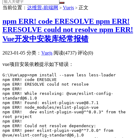
当前位置：
达维营-前端网
Vuejs
正文
>
>
npm ERR! code ERESOLVE npm ERR!
ERESOLVE could not resolve npm ERR!
Vue开发中安装库经常报错
2023-01-05
分类：
Vuejs
阅读(4737)
评论(0)
vue项目安装依赖提示如下错误：
G:\Vue\app>npm install --save less less-loader

npm ERR! code ERESOLVE

npm ERR! ERESOLVE could not resolve

npm ERR!

npm ERR! While resolving: @vue/eslint-config-
standard@6.1.0

npm ERR! Found: eslint-plugin-vue@8.7.1

npm ERR! node_modules/eslint-plugin-vue

npm ERR!   dev eslint-plugin-vue@"^8.0.3" from the 
root project

npm ERR!

npm ERR! Could not resolve dependency:

npm ERR! peer eslint-plugin-vue@"^7.0.0" from 
@vue/eslint-config-standard@6.1.0
