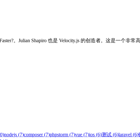
hich is Faster?。Julian Shapiro 也是 Velocity.js 的创造者
0)
nodejs (7)
composer (7)
phpstorm (7)
vue (7)
ios (6)
测试 (6)
laravel (6)