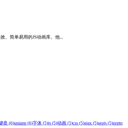
。这是一个非常高效、简单易用的JS动画库。他...
键盘 (6)
uniapp (6)
字体 (5)
js (5)
动画 (5)
css (5)
ajax (5)
seajs (5)
zepto