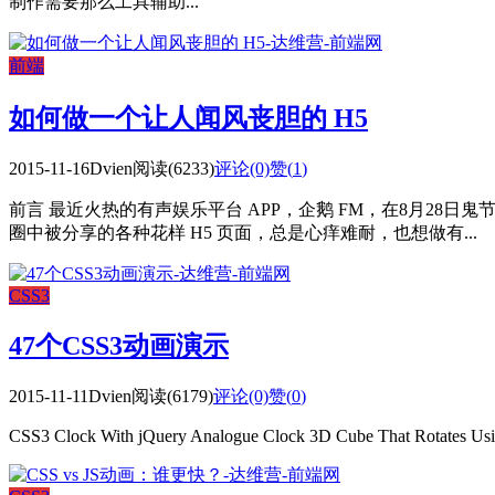
制作需要那么工具辅助...
前端
如何做一个让人闻风丧胆的 H5
2015-11-16
Dvien
阅读(6233)
评论(0)
赞(
1
)
前言 最近火热的有声娱乐平台 APP，企鹅 FM，在8月28
圈中被分享的各种花样 H5 页面，总是心痒难耐，也想做有...
CSS3
47个CSS3动画演示
2015-11-11
Dvien
阅读(6179)
评论(0)
赞(
0
)
CSS3 Clock With jQuery Analogue Clock 3D Cube That Rotates Usin