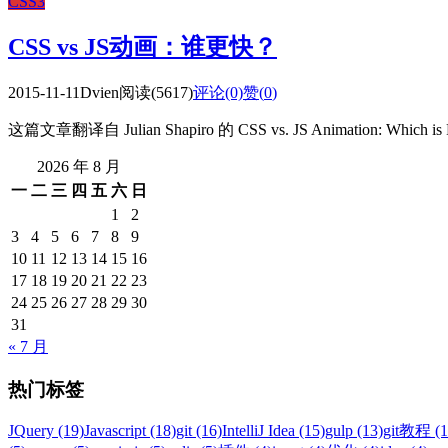
CSS3
CSS vs JS动画：谁更快？
2015-11-11
Dvien
阅读(5617)
评论(0)
赞(
0
)
这篇文章翻译自 Julian Shapiro 的 CSS vs. JS Animation: W
2026 年 8 月
一
二
三
四
五
六
日
1
2
3
4
5
6
7
8
9
10
11
12
13
14
15
16
17
18
19
20
21
22
23
24
25
26
27
28
29
30
31
« 7 月
热门标签
JQuery (19)
Javascript (18)
git (16)
IntelliJ Idea (15)
gulp (13)
git教程 (1