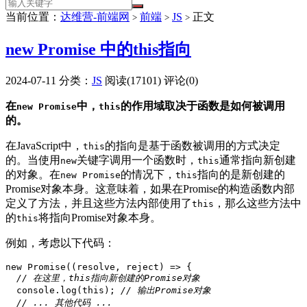
当前位置：
达维营-前端网
前端
JS
正文
>
>
>
new Promise 中的this指向
2024-07-11
分类：
JS
阅读(17101)
评论(0)
在
中，‌
的作用域取决于函数是如何被调用
new Promise
this
的。‌
在JavaScript中，‌
的指向是基于函数被调用的方式决定
this
的。‌当使用
关键字调用一个函数时，‌
通常指向新创建
new
this
的对象。‌在
的情况下，‌
指向的是新创建的
new Promise
this
Promise对象本身。‌这意味着，‌如果在Promise的构造函数内部
定义了方法，‌并且这些方法内部使用了
，‌那么这些方法中
this
的
将指向Promise对象本身。‌
this
例如，‌考虑以下代码：‌
new Promise((resolve, reject) => {
// 在这里，‌this指向新创建的Promise对象
  console.log(this); 
// 输出Promise对象
// ... 其他代码 ...