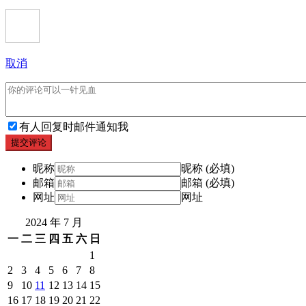
取消
有人回复时邮件通知我
提交评论
昵称
昵称 (必填)
邮箱
邮箱 (必填)
网址
网址
2024 年 7 月
一
二
三
四
五
六
日
1
2
3
4
5
6
7
8
9
10
11
12
13
14
15
16
17
18
19
20
21
22