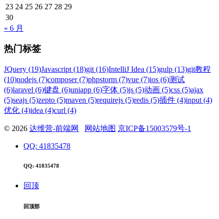
23
24
25
26
27
28
29
30
« 6 月
热门标签
JQuery (19)
Javascript (18)
git (16)
IntelliJ Idea (15)
gulp (13)
git教程
(10)
nodejs (7)
composer (7)
phpstorm (7)
vue (7)
ios (6)
测试
(6)
laravel (6)
键盘 (6)
uniapp (6)
字体 (5)
js (5)
动画 (5)
css (5)
ajax
(5)
seajs (5)
zepto (5)
maven (5)
requirejs (5)
redis (5)
插件 (4)
input (4)
优化 (4)
idea (4)
curl (4)
© 2026
达维营-前端网
网站地图
京ICP备15003579号-1
QQ: 41835478
QQ: 41835478
回顶
回顶部