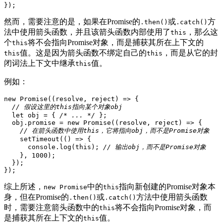
});
然而，‌需要注意的是，‌如果在Promise的
或
方
.then()
.catch()
法中使用箭头函数，‌并且该箭头函数内部使用了
，‌那么这
this
个
将不会指向Promise对象，‌而是捕获其所在上下文的
this
值。‌这是因为箭头函数不绑定自己的
，‌而是从它的封
this
this
闭词法上下文中继承
值。‌
this
例如：‌
new Promise((resolve, reject) => {
// 假设这里的this指向某个对象obj
  let obj = { 
/* ... */
 };
  obj.promise = new Promise((resolve, reject) => {
// 在箭头函数中使用this，‌它将指向obj，‌而不是Promise对象
    setTimeout(() => {
      console.log(this); 
// 输出obj，‌而不是Promise对象
    }, 1000);
  });
});
综上所述，‌
中的
指向新创建的Promise对象本
new Promise
this
身，‌但在Promise的
或
方法中使用箭头函数
.then()
.catch()
时，‌需要注意箭头函数中的
将不会指向Promise对象，‌而
this
是捕获其所在上下文的
值。
this