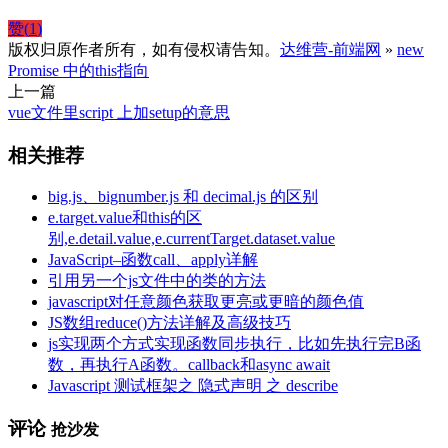
赞(
1
)
版权归原作者所有，如有侵权请告知。
达维营-前端网
»
new
Promise 中的this指向
上一篇
vue文件里script 上加setup的意思
相关推荐
big.js、bignumber.js 和 decimal.js 的区别
e.target.value和this的区
别,e.detail.value,e.currentTarget.dataset.value
JavaScript–函数call、apply详解
引用另一个js文件中的类的方法
javascript对任意颜色获取更亮或更暗的颜色值
JS数组reduce()方法详解及高级技巧
js实现两个方式实现函数同步执行，比如先执行完B函
数，再执行A函数。callback和async await
Javascript 测试框架之 隐式声明 之 describe
评论
抢沙发