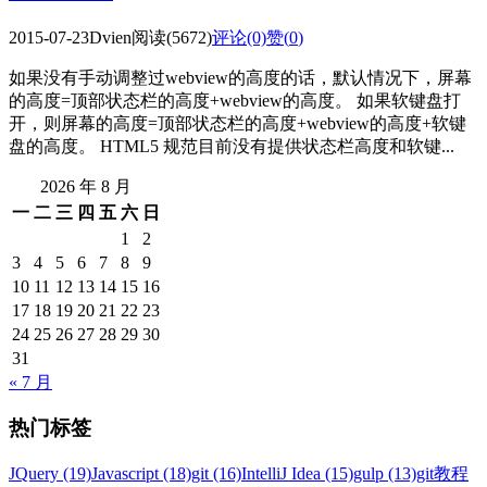
2015-07-23
Dvien
阅读(5672)
评论(0)
赞(
0
)
如果没有手动调整过webview的高度的话，默认情况下，屏幕
的高度=顶部状态栏的高度+webview的高度。 如果软键盘打
开，则屏幕的高度=顶部状态栏的高度+webview的高度+软键
盘的高度。 HTML5 规范目前没有提供状态栏高度和软键...
2026 年 8 月
一
二
三
四
五
六
日
1
2
3
4
5
6
7
8
9
10
11
12
13
14
15
16
17
18
19
20
21
22
23
24
25
26
27
28
29
30
31
« 7 月
热门标签
JQuery (19)
Javascript (18)
git (16)
IntelliJ Idea (15)
gulp (13)
git教程