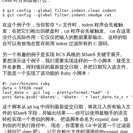
clean 时分别该做什么：
$ git config --global filter.indent.clean indent

在这个例子中，当你暂存 *.c 文件时，indent 程序会先被触
发；在把它们检出回硬盘时，cat 程序会先被触发。 cat 在这里
没什么实际作用：它仅仅把输入的数据重新输出。 这样的组
合可以有效地在暂存前用 indent 过滤所有的 C 源码。
另一个有趣的例子是实现 RCS 风格的 $Date$ 关键字展开。
要想演示这个例子，我们需要实现这样的一个小脚本：接受文
件名参数，得到项目的最新提交日期，并把日期写入该文件。
下面是一个实现了该功能的 Ruby 小脚本：
#! /usr/bin/env ruby

data = STDIN.read

last_date = `git log --pretty=format:"%ad" -1`

这个脚本从 git log 中得到最新提交日期，将其注入所有输入文
件的 $Date$ 字段，并输出结果——你可以使用最顺手的语言
轻松实现一个类似的脚本。 把该脚本命名为 expand_date，放
到你的可执行路径中。 现在，你需要在 Git 中设置一个过滤器
（就叫它 dater 吧），让它在检出文件时调用你的expand_date