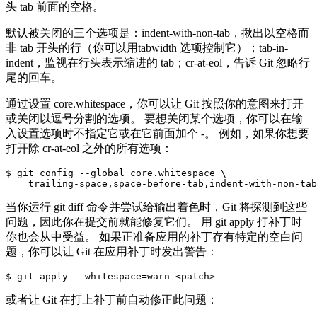
头 tab 前面的空格。
默认被关闭的三个选项是：indent-with-non-tab，揪出以空格而
非 tab 开头的行（你可以用tabwidth 选项控制它）；tab-in-
indent，监视在行头表示缩进的 tab；cr-at-eol，告诉 Git 忽略行
尾的回车。
通过设置 core.whitespace，你可以让 Git 按照你的意图来打开
或关闭以逗号分割的选项。 要想关闭某个选项，你可以在输
入设置选项时不指定它或在它前面加个 -。 例如，如果你想要
打开除 cr-at-eol 之外的所有选项：
$ git config --global core.whitespace \

当你运行 git diff 命令并尝试给输出着色时，Git 将探测到这些
问题，因此你在提交前就能修复它们。 用 git apply 打补丁时
你也会从中受益。 如果正准备应用的补丁存有特定的空白问
题，你可以让 Git 在应用补丁时发出警告：
或者让 Git 在打上补丁前自动修正此问题：