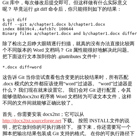
Git 库中，每次修改后提交即可。但这样做有什么实际意义
呢？ 毕竟运行 git diff 命令后，你只能得到如下的结果：
$ git diff

diff --git a/chapter1.docx b/chapter1.docx

index 88839c4..4afcb7c 100644

除了检出之后睁大眼睛逐行扫描，就真的没有办法直接比较两
个不同版本的 Word 文档吗？ Git 属性能很好地解决此问题。
把下面这行文本加到你的 .gitattributes 文件中：
*.docx diff=word
这告诉 Git 当你尝试查看包含变更的比较结果时，所有匹配
.docx 模式的文件都应该使用“word”过滤器。 “word”过滤器是
什么？ 我们现在就来设置它。 我们会对 Git 进行配置，令其
能够借助docx2txt 程序将 Word 文档转为可读文本文件，这样
不同的文件间就能够正确比较了。
首先，你需要安装 docx2txt；它可以从
http://docx2txt.sourceforge.net
下载。 按照 INSTALL文件的说
明，把它放到你的可执行路径下。 接下来，你还需要写一个
脚本把输出结果包装成 Git 支持的格式。 在你的可执行路径下