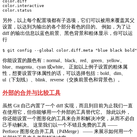
color.diff

color.interactive

color.status
另外，以上每个配置项都有子选项，它们可以被用来覆盖其父
设置，以达到为输出的各个部分着色的目的。 例如，为了让
diff 的输出信息以蓝色前景、黑色背景和粗体显示，你可以运
行
$ git config --global color.diff.meta "blue black bold"
你能设置的颜色有：normal、black、red、green、yellow、
blue、magenta、cyan 或white。 正如以上例子设置的粗体属
性，想要设置字体属性的话，可以选择包括：bold、dim、
ul（下划线）、blink、reverse（交换前景色和背景色）。
外部的合并与比较工具
虽然 Git 自己内置了一个 diff 实现，而且到目前为止我们一直
在使用它，但你能够用一个外部的工具替代它。 除此以外，
你还能设置一个图形化的工具来合并和解决冲突，从而不必自
己手动解决。 这里我们以一个不错且免费的工具 ——
Perforce 图形化合并工具（P4Merge） —— 来展示如何用一个