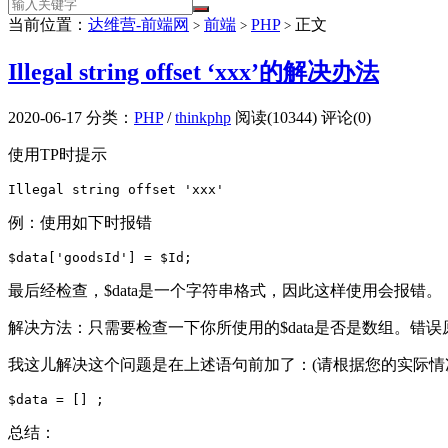
当前位置：
达维营-前端网
前端
PHP
正文
>
>
>
Illegal string offset ‘xxx’的解决办法
2020-06-17
分类：
PHP
/
thinkphp
阅读(10344)
评论(0)
使用TP时提示
Illegal string offset 'xxx'
例：使用如下时报错
$data['goodsId'] = $Id;
最后经检查，$data是一个字符串格式，因此这样使用会报错。
解决方法：只需要检查一下你所使用的$data是否是数组。错误
我这儿解决这个问题是在上述语句前加了：(请根据您的实际情
$data = [] ;
总结：