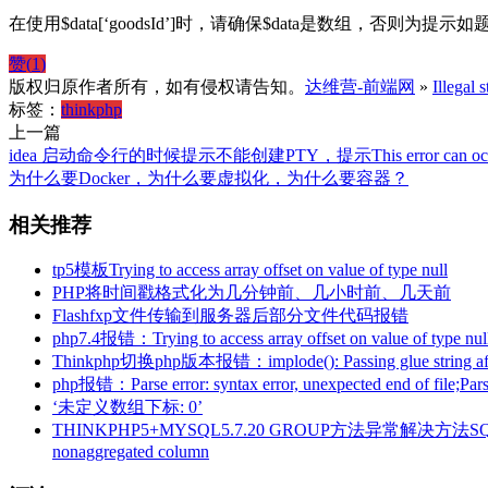
在使用$data[‘goodsId’]时，请确保$data是数组，否则为提
赞(
1
)
版权归原作者所有，如有侵权请告知。
达维营-前端网
»
Illega
标签：
thinkphp
上一篇
idea 启动命令行的时候提示不能创建PTY，提示This error can occur due to an
为什么要Docker，为什么要虚拟化，为什么要容器？
相关推荐
tp5模板Trying to access array offset on value of type null
PHP将时间戳格式化为几分钟前、几小时前、几天前
Flashfxp文件传输到服务器后部分文件代码报错
php7.4报错：Trying to access array offset on value of type nul
Thinkphp切换php版本报错：implode(): Passing glue string after a
php报错：Parse error: syntax error, unexpected end of file;Parse 
‘未定义数组下标: 0’
THINKPHP5+MYSQL5.7.20 GROUP方法异常解决方法SQLSTATE[42000]:
nonaggregated column