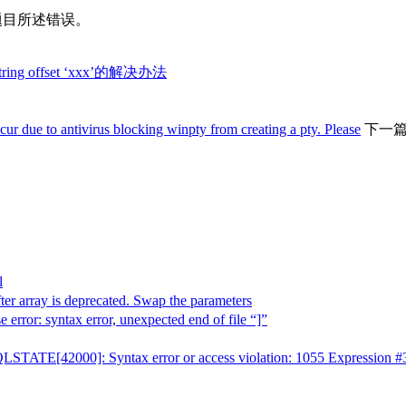
示如题目所述错误。
l string offset ‘xxx’的解决办法
tivirus blocking winpty from creating a pty. Please
下一
l
rray is deprecated. Swap the parameters
error: syntax error, unexpected end of file “]”
 Syntax error or access violation: 1055 Expression #3 of S