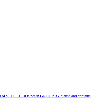
篇
ELECT list is not in GROUP BY clause and contains