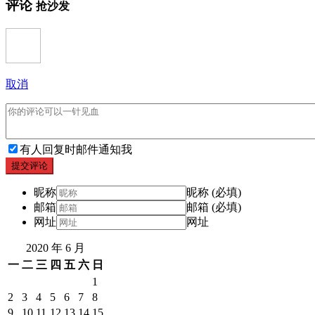
评论
抢沙发
取消
有人回复时邮件通知我
提交评论
昵称
昵称 (必填)
邮箱
邮箱 (必填)
网址
网址
2020 年 6 月
一
二
三
四
五
六
日
1
2
3
4
5
6
7
8
9
10
11
12
13
14
15