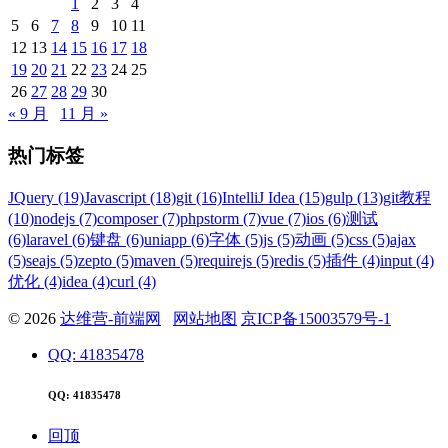
1
2
3
4
5
6
7
8
9
10
11
12
13
14
15
16
17
18
19
20
21
22
23
24
25
26
27
28
29
30
« 9 月
11 月 »
热门标签
JQuery (19)
Javascript (18)
git (16)
IntelliJ Idea (15)
gulp (13)
git教程
(10)
nodejs (7)
composer (7)
phpstorm (7)
vue (7)
ios (6)
测试
(6)
laravel (6)
键盘 (6)
uniapp (6)
字体 (5)
js (5)
动画 (5)
css (5)
ajax
(5)
seajs (5)
zepto (5)
maven (5)
requirejs (5)
redis (5)
插件 (4)
input (4)
优化 (4)
idea (4)
curl (4)
© 2026
达维营-前端网
网站地图
京ICP备15003579号-1
QQ: 41835478
QQ: 41835478
回顶