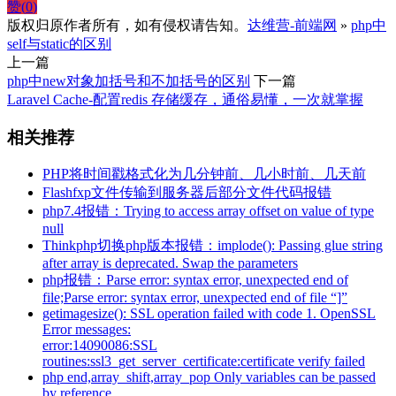
赞(
0
)
版权归原作者所有，如有侵权请告知。
达维营-前端网
»
php中
self与static的区别
上一篇
php中new对象加括号和不加括号的区别
下一篇
Laravel Cache-配置redis 存储缓存，通俗易懂，一次就掌握
相关推荐
PHP将时间戳格式化为几分钟前、几小时前、几天前
Flashfxp文件传输到服务器后部分文件代码报错
php7.4报错：Trying to access array offset on value of type
null
Thinkphp切换php版本报错：implode(): Passing glue string
after array is deprecated. Swap the parameters
php报错：Parse error: syntax error, unexpected end of
file;Parse error: syntax error, unexpected end of file “]”
getimagesize(): SSL operation failed with code 1. OpenSSL
Error messages:
error:14090086:SSL
routines:ssl3_get_server_certificate:certificate verify failed
php end,array_shift,array_pop Only variables can be passed
by reference