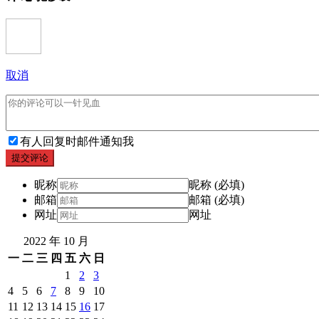
取消
有人回复时邮件通知我
提交评论
昵称
昵称 (必填)
邮箱
邮箱 (必填)
网址
网址
2022 年 10 月
一
二
三
四
五
六
日
1
2
3
4
5
6
7
8
9
10
11
12
13
14
15
16
17