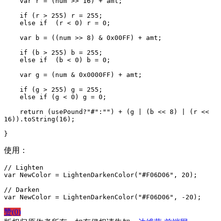
    var r = (num >> 16) + amt;

    if (r > 255) r = 255;

    else if  (r < 0) r = 0;

    var b = ((num >> 8) & 0x00FF) + amt;

    if (b > 255) b = 255;

    else if  (b < 0) b = 0;

    var g = (num & 0x0000FF) + amt;

    if (g > 255) g = 255;

    else if (g < 0) g = 0;

    return (usePound?"#":"") + (g | (b << 8) | (r << 
16)).toString(16);

}
使用：
// Lighten

var NewColor = LightenDarkenColor("#F06D06", 20); 

// Darken

var NewColor = LightenDarkenColor("#F06D06", -20); 
赞(
0
)