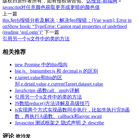
版权归原作者所有，如有侵权请告知。
达维营-前端网
»
javascript对任意颜色获取更亮或更暗的颜色值
上一篇
this.$refs报错分析及解决；解决$ref报错：[Vue warn]: Error in
onShow hook: “TypeError: Cannot read properties of undefined
(reading ‘goLogin’)”
下一篇
引用另一个js文件中的类的方法
相关推荐
new Promise 中的this指向
big.js、bignumber.js 和 decimal.js 的区别
e.target.value和this的区
别,e.detail.value,e.currentTarget.dataset.value
JavaScript–函数call、apply详解
引用另一个js文件中的类的方法
JS数组reduce()方法详解及高级技巧
js实现两个方式实现函数同步执行，比如先执行完B函
数，再执行A函数。callback和async await
Javascript 测试框架之 隐式声明 之 describe
评论
抢沙发