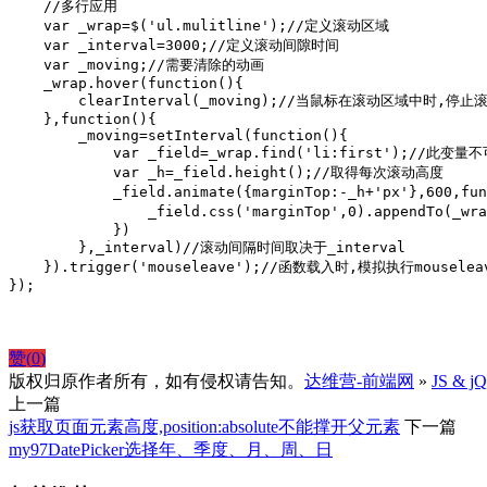
    //多行应用

    var _wrap=$('ul.mulitline');//定义滚动区域

    var _interval=3000;//定义滚动间隙时间

    var _moving;//需要清除的动画

    _wrap.hover(function(){

        clearInterval(_moving);//当鼠标在滚动区域中时,停止滚
    },function(){

        _moving=setInterval(function(){

            var _field=_wrap.find('li:first');//
            var _h=_field.height();//取得每次滚动高度

            _field.animate({marginTop:-_h+'px'},600
                _field.css('marginTop',0).append
            })

        },_interval)//滚动间隔时间取决于_interval

    }).trigger('mouseleave');//函数载入时,模拟执行mousele
});
赞(
0
)
版权归原作者所有，如有侵权请告知。
达维营-前端网
»
JS &
上一篇
js获取页面元素高度,position:absolute不能撑开父元素
下一篇
my97DatePicker选择年、季度、月、周、日