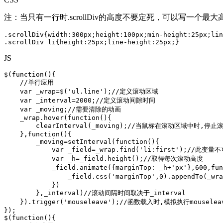
注：当只有一行时.scrollDiv的高度不要定死，可以写一个最大
.scrollDiv{width:300px;height:100px;min-height:25px;lin
.scrollDiv li{height:25px;line-height:25px;}
JS
$(function(){

    //单行应用

    var _wrap=$('ul.line');//定义滚动区域

    var _interval=2000;//定义滚动间隙时间

    var _moving;//需要清除的动画

    _wrap.hover(function(){

        clearInterval(_moving);//当鼠标在滚动区域中时,停止滚
    },function(){

        _moving=setInterval(function(){

            var _field=_wrap.find('li:first');//
            var _h=_field.height();//取得每次滚动高度

            _field.animate({marginTop:-_h+'px'},600
                _field.css('marginTop',0).append
            })

        },_interval)//滚动间隔时间取决于_interval

    }).trigger('mouseleave');//函数载入时,模拟执行mousele
});

$(function(){
