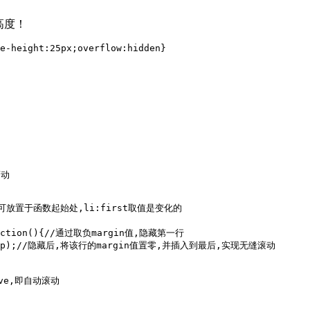
高度！
e-height:25px;overflow:hidden}

动

此变量不可放置于函数起始处,li:first取值是变化的

,function(){//通过取负margin值,隐藏第一行

To(_wrap);//隐藏后,将该行的margin值置零,并插入到最后,实现无缝滚动

ave,即自动滚动
