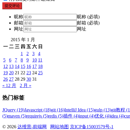
提交评论
昵称
昵称 (必填)
邮箱
邮箱 (必填)
网址
网址
2015 年 1 月
一
二
三
四
五
六
日
1
2
3
4
5
6
7
8
9
10
11
12
13
14
15
16
17
18
19
20
21
22
23
24
25
26
27
28
29
30
31
« 12 月
2 月 »
热门标签
JQuery (19)
Javascript (18)
git (16)
IntelliJ Idea (15)
gulp (13)
git教程 (1
(5)
maven (5)
requirejs (5)
redis (5)
插件 (4)
input (4)
优化 (4)
idea (4)
cur
© 2026
达维营-前端网
网站地图
京ICP备15003579号-1