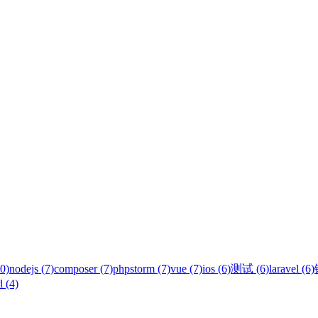
0)
nodejs (7)
composer (7)
phpstorm (7)
vue (7)
ios (6)
测试 (6)
laravel (6)
l (4)