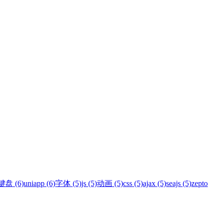
键盘 (6)
uniapp (6)
字体 (5)
js (5)
动画 (5)
css (5)
ajax (5)
seajs (5)
zepto