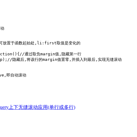
动

此变量不可放置于函数起始处,li:first取值是变化的

,function(){//通过取负margin值,隐藏第一行

To(_wrap);//隐藏后,将该行的margin值置零,并插入到最后,实现无缝滚动

ave,即自动滚动

 jQuery上下无缝滚动应用(单行或多行)