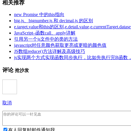
相关推荐
new Promise 中的this指向
big.js、bignumber.js 和 decimal.js 的区别
e.target.value和this的区别,e.detail.value,e.currentTarget.datase
JavaScript–函数call、apply详解
引用另一个js文件中的类的方法
javascript对任意颜色获取更亮或更暗的颜色值
JS数组reduce()方法详解及高级技巧
js实现两个方式实现函数同步执行，比如先执行完B函数，再执行A函
评论
抢沙发
取消
有人回复时邮件通知我