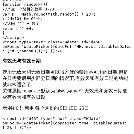
function randomH(){

//产生一个随机的数字 0-23 

var H = Math.round(Math.random() * 23);

if(H<10) H='0'+H;

//返回 '^' + 数字

return '^'+H;

}

</script>

<input type="text" class="Wdate" id="d456" 
onFocus="WdatePicker({dateFmt:'HH:mm:ss',disabledDates
: ['#F{randomH()}'] })"/>
有效天与有效日期
使用无效天和无效日期可以很方便的禁用不可用的日期,但是
在只需要启用少部分日期的情况下,有效天和有效日期的功能
就非常适合了.
关键属性: opposite 默认为false, 为true时,无效天和无效日期变
成有效天和有效日期
示例4-6 只启用 每个月份的 5日 15日 25日
<input id="d46" type="text" class="Wdate" 
onFocus="WdatePicker({opposite: true ,disabledDates: 
['5$'] })"/>