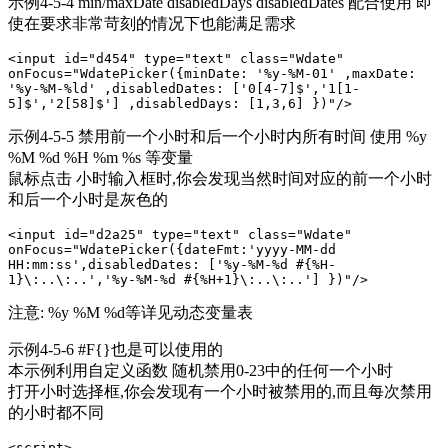
示例4-5-4 min/maxDate disabledDays disabledDates 配合使用 即
使在要求非常苛刻的情况下也能满足需求
<input id="d454" type="text" class="Wdate" 
onFocus="WdatePicker({minDate: '%y-%M-01' ,maxDate: 
'%y-%M-%ld' ,disabledDates: ['0[4-7]$','1[1-
5]$','2[58]$'] ,disabledDays: [1,3,6] })"/>
示例4-5-5 禁用前一个小时和后一个小时内所有时间 使用 %y
%M %d %H %m %s 等变量
鼠标点击 小时输入框时,你会发现当然时间对应的前一个小时
和后一个小时是灰色的
<input id="d2a25" type="text" class="Wdate" 
onFocus="WdatePicker({dateFmt:'yyyy-MM-dd 
HH:mm:ss',disabledDates: ['%y-%M-%d #{%H-
1}\:..\:..','%y-%M-%d #{%H+1}\:..\:..'] })"/>
注意: %y %M %d等详见动态变量表
示例4-5-6 #F{}也是可以使用的
本示例利用自定义函数 随机禁用0-23中的任何一个小时
打开小时选择框,你会发现有一个小时被禁用的,而且每次禁用
的小时都不同
<script>
