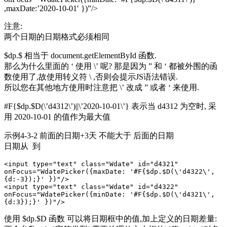
,maxDate:’2020-10-01′ })”/>
注意:
两个日期的日期格式必须相同
$dp.$ 相当于 document.getElementById 函数.
那么为什么里面的 ‘ 使用 \’ 呢? 那是因为 ” 和 ‘ 都被外围的函
数使用了,故使用转义符 \ ,否则会提示JS语法错误.
所以您在其他地方使用时注意把 \’ 改成 ” 或者 ‘ 来使用.
#F{$dp.$D(\’d4312\’)||\’2020-10-01\’} 表示当 d4312 为空时, 采
用 2020-10-01 的值作为最大值
示例4-3-2 前面的日期+3天 不能大于 后面的日期
日期从 到
<input type="text" class="Wdate" id="d4321" 
onFocus="WdatePicker({maxDate: '#F{$dp.$D(\'d4322\',
{d:-3});}' })"/>

<input type="text" class="Wdate" id="d4322" 
onFocus="WdatePicker({minDate: '#F{$dp.$D(\'d4321\',
{d:3});}' })"/>
使用 $dp.$D 函数 可以将日期框中的值,加上定义的日期差量: