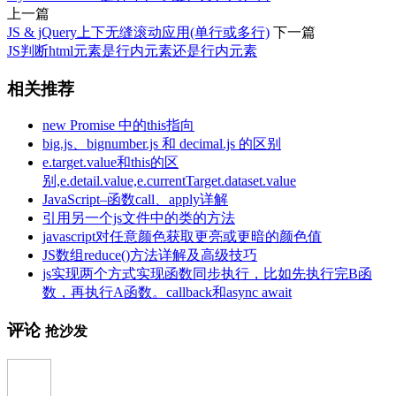
上一篇
JS & jQuery上下无缝滚动应用(单行或多行)
下一篇
JS判断html元素是行内元素还是行内元素
相关推荐
new Promise 中的this指向
big.js、bignumber.js 和 decimal.js 的区别
e.target.value和this的区
别,e.detail.value,e.currentTarget.dataset.value
JavaScript–函数call、apply详解
引用另一个js文件中的类的方法
javascript对任意颜色获取更亮或更暗的颜色值
JS数组reduce()方法详解及高级技巧
js实现两个方式实现函数同步执行，比如先执行完B函
数，再执行A函数。callback和async await
评论
抢沙发