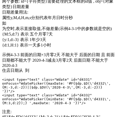
两个参数: id={字符类型}需要处理的文本框的id值 , obj={对象
类型}日期差量
日期差量用法:
属性y,M,d,H,m,s分别代表年月日时分秒
如
为空时,表示直接取值,不做差量(示例4-3-1中的参数就是空的)
{M:5,d:7} 表示 五个月零7天
{y:1,d:-3} 表示 1年少3天
{d:1,H:1} 表示一天多1小时
示例4-3-3 前面的日期+3月零2天 不能大于 后面的日期 且 前面
日期都不能大于 2020-4-3减去3月零2天 后面日期 不能大于
2020-4-3
住店日期从 到
<input type="text" class="Wdate" id="d4331" 
onFocus="WdatePicker({maxDate: '#F{$dp.$D(\'d4332\',
{M:-3,d:-2})||$dp.$DV(\'2020-4-3\',{M:-3,d:-2})} 
'})"/>

<input type="text" class="Wdate" id="d4332" 
onFocus="WdatePicker({minDate: '#F{$dp.$D(\'d4331\',
{M:3,d:2});} ',maxDate: '2020-4-3 '})"/>
注意:
#F{$dp.$D(\’d4332\’,{M:-3,d:-2}) || $dp.$DV(\’2020-4-3\’,