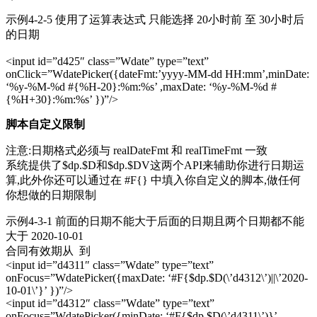
示例4-2-5 使用了运算表达式 只能选择 20小时前 至 30小时后
的日期
<input id=”d425″ class=”Wdate” type=”text”
onClick=”WdatePicker({dateFmt:’yyyy-MM-dd HH:mm’,minDate:
‘%y-%M-%d #{%H-20}:%m:%s’ ,maxDate: ‘%y-%M-%d #
{%H+30}:%m:%s’ })”/>
脚本自定义限制
注意:日期格式必须与 realDateFmt 和 realTimeFmt 一致
系统提供了$dp.$D和$dp.$DV这两个API来辅助你进行日期运
算,此外你还可以通过在 #F{} 中填入你自定义的脚本,做任何
你想做的日期限制
示例4-3-1 前面的日期不能大于后面的日期且两个日期都不能
大于 2020-10-01
合同有效期从 到
<input id=”d4311″ class=”Wdate” type=”text”
onFocus=”WdatePicker({maxDate: ‘#F{$dp.$D(\’d4312\’)||\’2020-
10-01\’}’ })”/>
<input id=”d4312″ class=”Wdate” type=”text”
onFocus=”WdatePicker({minDate: ‘#F{$dp.$D(\’d4311\’)}’