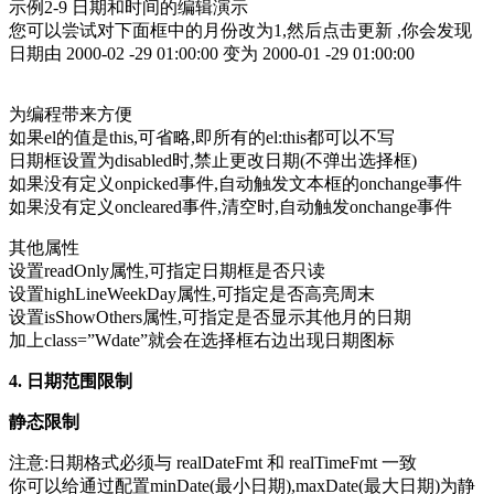
示例2-9 日期和时间的编辑演示
您可以尝试对下面框中的月份改为1,然后点击更新 ,你会发现
日期由 2000-02 -29 01:00:00 变为 2000-01 -29 01:00:00
为编程带来方便
如果el的值是this,可省略,即所有的el:this都可以不写
日期框设置为disabled时,禁止更改日期(不弹出选择框)
如果没有定义onpicked事件,自动触发文本框的onchange事件
如果没有定义oncleared事件,清空时,自动触发onchange事件
其他属性
设置readOnly属性,可指定日期框是否只读
设置highLineWeekDay属性,可指定是否高亮周末
设置isShowOthers属性,可指定是否显示其他月的日期
加上class=”Wdate”就会在选择框右边出现日期图标
4. 日期范围限制
静态限制
注意:日期格式必须与 realDateFmt 和 realTimeFmt 一致
你可以给通过配置minDate(最小日期),maxDate(最大日期)为静