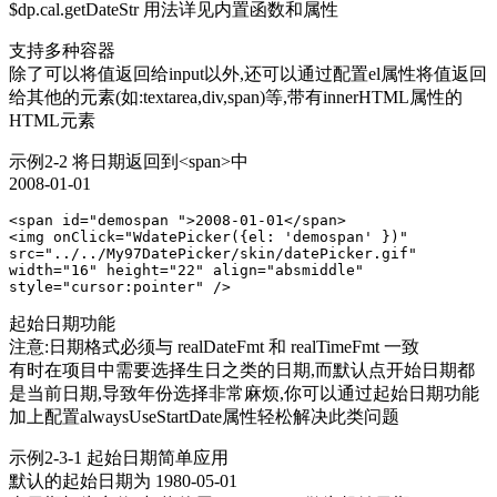
$dp.cal.getDateStr 用法详见内置函数和属性
支持多种容器
除了可以将值返回给input以外,还可以通过配置el属性将值返回
给其他的元素(如:textarea,div,span)等,带有innerHTML属性的
HTML元素
示例2-2 将日期返回到<span>中
2008-01-01
<span id="demospan ">2008-01-01</span> 

<img onClick="WdatePicker({el: 'demospan' })" 
src="../../My97DatePicker/skin/datePicker.gif" 
width="16" height="22" align="absmiddle" 
style="cursor:pointer" />
起始日期功能
注意:日期格式必须与 realDateFmt 和 realTimeFmt 一致
有时在项目中需要选择生日之类的日期,而默认点开始日期都
是当前日期,导致年份选择非常麻烦,你可以通过起始日期功能
加上配置alwaysUseStartDate属性轻松解决此类问题
示例2-3-1 起始日期简单应用
默认的起始日期为 1980-05-01