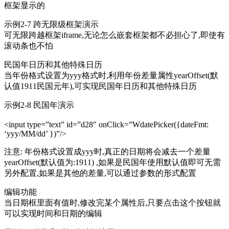
框架显示的
示例2-7 跨无限级框架演示
可无限跨越框架iframe,无论怎么嵌套框架都不必担心了,即使有
滚动条也不怕
民国年日历和其他特殊日历
当年份格式设置为yyy格式时,利用年份差量属性yearOffset(默
认值1911民国元年),可实现民国年日历和其他特殊日历
示例2-8 民国年演示
<input type=”text” id=”d28″ onClick=”WdatePicker({dateFmt:
‘yyy/MM/dd’ })”/>
注意: 年份格式设置成yyy时,真正的日期将会减去一个差量
yearOffset(默认值为:1911) ,如果是民国年使用默认值即可无需
另外配置,如果是其他的差量,可以通过参数的形式配置
编辑功能
当日期框里面有值时,修改完某个属性后,只要点击这个按钮就
可以实现时间和日期的编辑