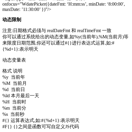
οnfοcus=”WdatePicker({dateFmt: ‘H:mm:ss’, minDate: ‘8:00:00′,
maxDate: ’11:30:00’ })”/>
动态限制
注意:日期格式必须与 realDateFmt 和 realTimeFmt 一致
你可以通过系统给出的动态变量,如%y(当前年),%M(当前月)等
来限度日期范围,你还可以通过#{}进行表达式运算,如:#
{%d+1}:表示明天
动态变量表
格式 说明
%y 当前年
%M 当前月
%d 当前日
%ld 本月最后一天
%H 当前时
%m 当前分
%s 当前秒
#{} 运算表达式,如:#{%d+1}:表示明天
#F{} {}之间是函数可写自定义JS代码