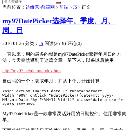
当前位置：
达维营-前端网
前端
JS
正文
>
>
>
my97DatePicker选择年、季度、月、
周、日
2016-01-26
分类：
JS
阅读(2619)
评论(0)
一直以来，用的最多的就是my97DatePicker获得年月日的方
法，今天突然逛到了这篇文章，留下来，以备以后使用
http://my97.net/demo/index.htm
自己写的一个：获取年月，并从下个月开始计算
<asp:TextBox ID="txt_date_1" runat="server" 
Width="90%" onClick="WdatePicker({dateFmt:'yyyy-
MM',minDate:'%y-#{%M+1}-%ld'})" class="date-picker">
</asp:TextBox>
My97DatePicker是一款非常灵活好用的日期控件。使用非常简
单。