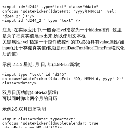
<input id="d244" type="text" class="Wdate" 
οnfοcus="WdatePicker({dateFmt: 'yyyy年M月d日' ,vel: 
'd244_2' })"/>

<input id="d244_2 " type="text" />
注意: 在实际应用中,一般会把vel指定为一个hidden控件 ,这里
是为了把真实值展示出来,所以使用文本框
关键属性: vel 指定一个控件或控件的ID,必须具有value属性(如
input),用于存储真实值(也就是realDateFmt和realTimeFmt格式化
后的值)
示例 2-4-5 星期, 月 日, 年(4.6Beta2新增)
<input type="text" id="d245" 
οnfοcus="WdatePicker({dateFmt: 'DD, MMMM d, yyyy' })" 
class="Wdate"/>
双月日历功能(4.6Beta2新增)
可以同时弹出两个月的日历
示例2-5 双月日历功能
<input class="Wdate" type="text" 
οnfοcus="WdatePicker({doubleCalendar: true 
,dateFmt:'yyyy-MM-dd'})"/>