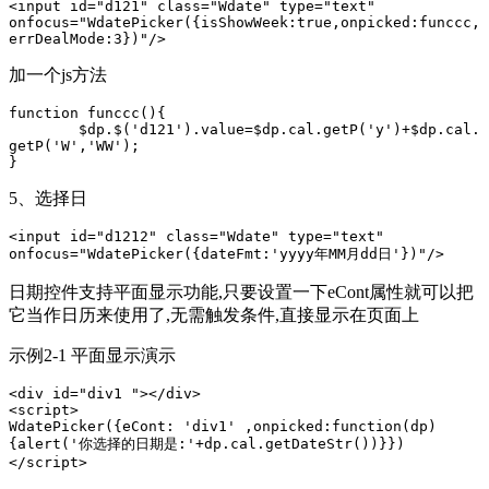
<input id="d121" class="Wdate" type="text" 
οnfοcus="WdatePicker({isShowWeek:true,onpicked:funccc,
errDealMode:3})"/>
加一个js方法
function funccc(){

	$dp.$('d121').value=$dp.cal.getP('y')+$dp.cal.
getP('W','WW');

}
5、选择日
<input id="d1212" class="Wdate" type="text" 
οnfοcus="WdatePicker({dateFmt:'yyyy年MM月dd日'})"/>
日期控件支持平面显示功能,只要设置一下eCont属性就可以把
它当作日历来使用了,无需触发条件,直接显示在页面上
示例2-1 平面显示演示
<div id="div1 "></div>

<script>

WdatePicker({eCont: 'div1' ,onpicked:function(dp)
{alert('你选择的日期是:'+dp.cal.getDateStr())}})

</script>